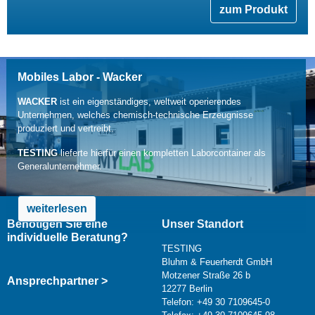
zum Produkt
Mobiles Labor - Wacker
WACKER
ist ein eigenständiges, weltweit operierendes
Unternehmen, welches chemisch-technische Erzeugnisse
produziert und vertreibt.
TESTING
lieferte hierfür einen kompletten Laborcontainer als
Generalunternehmer.
weiterlesen
Benötigen Sie eine
Unser Standort
individuelle Beratung?
TESTING
Bluhm & Feuerherdt GmbH
Motzener Straße 26 b
Ansprechpartner >
12277 Berlin
Telefon: +49 30 7109645-0