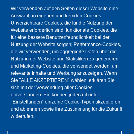
Telefax: +49 30 7109645-98
Kontaktformular >
Wir verwenden auf den Seiten dieser Website eine
info@testing.de
Auswahl an eigenen und fremden Cookies:
Unverzichtbare Cookies, die für die Nutzung der
Website erforderlich sind; funktionale Cookies, die
für eine bessere Benutzerfreundlichkeit bei der
Nutzung der Website sorgen; Performance-Cookies,
die wir verwenden, um aggregierte Daten über die
Dieser Inhalt ist blockiert, da die Google Maps
Nutzung der Website und Statistiken zu generieren;
Cookies nicht akzeptiert wurden.
und Marketing-Cookies, die verwendet werden, um
relevante Inhalte und Werbung anzuzeigen. Wenn
NUR DIE GOOGLE MAPS COOKIES
Sie "ALLE AKZEPTIEREN" wählen, erklären Sie
AKZEPTIEREN.
sich mit der Verwendung aller Cookies
einverstanden. Sie können jederzeit unter
Alle Cookies akzeptieren
"Einstellungen" einzelne Cookie-Typen akzeptieren
und ablehnen sowie Ihre Zustimmung für die Zukunft
widerrufen.
Produkte
Aktuelles
Über uns
Vertrieb
Service