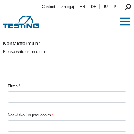
Przejdź do treści
Contact
Zaloguj
EN
DE
RU
PL
Kontaktformular
Please write us an e-mail
Firma
Nazwisko lub pseudonim