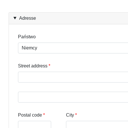
Adresse
Państwo
Street address
Street address line 3
Postal code
City