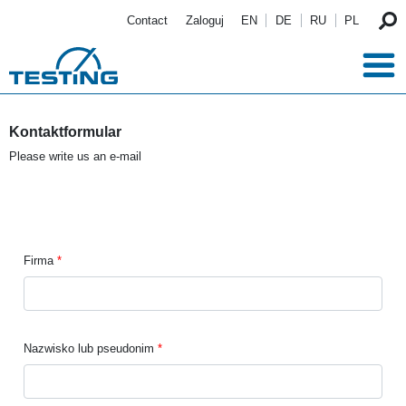
Przejdź do treści
Contact
Zaloguj
EN
DE
RU
PL
Kontaktformular
Please write us an e-mail
Firma
Nazwisko lub pseudonim