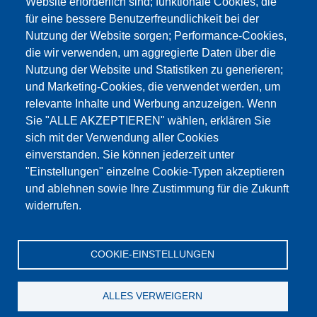
Website erforderlich sind; funktionale Cookies, die
für eine bessere Benutzerfreundlichkeit bei der
Nutzung der Website sorgen; Performance-Cookies,
die wir verwenden, um aggregierte Daten über die
Dieser Inhalt ist blockiert, da die Google Maps
Nutzung der Website und Statistiken zu generieren;
Cookies nicht akzeptiert wurden.
und Marketing-Cookies, die verwendet werden, um
relevante Inhalte und Werbung anzuzeigen. Wenn
NUR DIE GOOGLE MAPS COOKIES
Sie "ALLE AKZEPTIEREN" wählen, erklären Sie
AKZEPTIEREN.
sich mit der Verwendung aller Cookies
einverstanden. Sie können jederzeit unter
Alle Cookies akzeptieren
"Einstellungen" einzelne Cookie-Typen akzeptieren
und ablehnen sowie Ihre Zustimmung für die Zukunft
widerrufen.
Products
Aktualności
O nas
Sprzedaż
Serwis
COOKIE-EINSTELLUNGEN
References
Jobs
Kontakt
Ochrona danych
Dane firmy
OWS
Katalog
ALLES VERWEIGERN