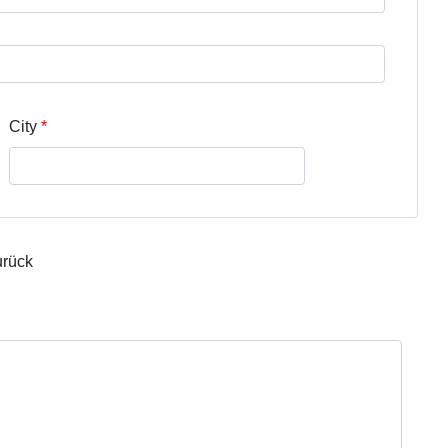
City
urück