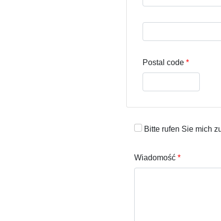
Street address line 3
Postal code
Bitte rufen Sie mich z
Wiadomość