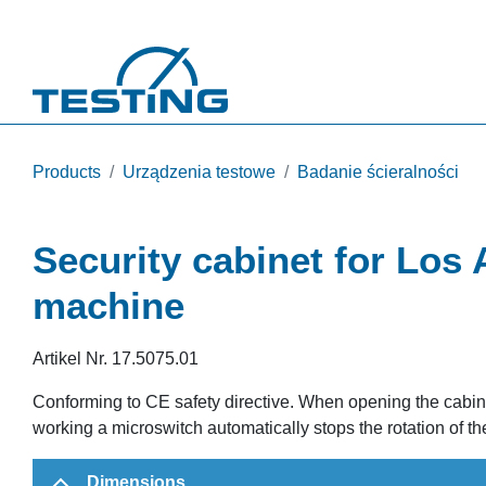
Przejdź do treści
Products
Urządzenia testowe
Badanie ścieralności
Security cabinet for Los
machine
Artikel Nr.
17.5075.01
Conforming to CE safety directive. When opening the cabin
working a microswitch automatically stops the rotation of t
Dimensions