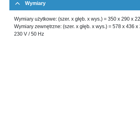
Wymiary
Wymiary użytkowe: (szer. x głęb. x wys.) = 350 x 290 x 
Wymiary zewnętrzne: (szer. x głęb. x wys.) = 578 x 436 
230 V / 50 Hz