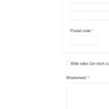
Street address line 3
Postal code
Bitte rufen Sie mich z
Wiadomość