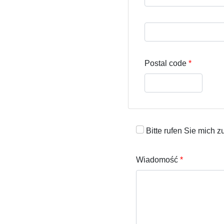
Street address line 3
Postal code
Bitte rufen Sie mich z
Wiadomość