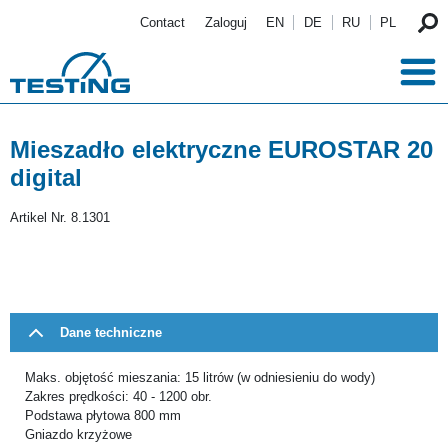
Przejdź do treści
Contact
Zaloguj
EN
DE
RU
PL
Mieszadło elektryczne EUROSTAR 20
digital
Artikel Nr.
8.1301
Dane techniczne
Maks. objętość mieszania: 15 litrów (w odniesieniu do wody)
Zakres prędkości: 40 - 1200 obr.
Podstawa płytowa 800 mm
Gniazdo krzyżowe