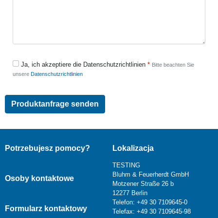
Ja, ich akzeptiere die Datenschutzrichtlinien
Bitte beachten Sie
unsere
Datenschutzrichtlinien
Potrzebujesz pomocy?
Lokalizacja
TESTING
Bluhm & Feuerherdt GmbH
Osoby kontaktowe
Motzener Straße 26 b
12277 Berlin
Telefon: +49 30 7109645-0
Formularz kontaktowy
Telefax: +49 30 7109645-98