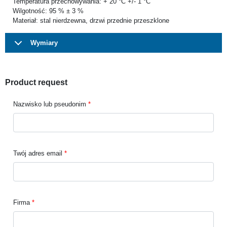
Temperatura przechowywania: + 20 °C +/- 1 °C
Wilgotność: 95 % ± 3 %
Materiał: stal nierdzewna, drzwi przednie przeszklone
Wymiary
Product request
Nazwisko lub pseudonim
Twój adres email
Firma