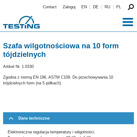
Przejdź do treści
Contact
Zaloguj
EN
DE
RU
PL
Szafa wilgotnościowa na 10 form
tójdzielnych
Artikel Nr.
1.0330
Zgodna z normą EN 196, ASTM C109. Do przechowywania 10
trójdzielnych form (na 5 półkach).
Dane techniczne
Elektroniczna regulacja temperatury i wilgotności.