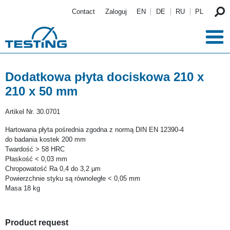
Przejdź do treści
Contact
Zaloguj
EN
DE
RU
PL
Dodatkowa płyta dociskowa 210 x
210 x 50 mm
Artikel Nr.
30.0701
Hartowana płyta pośrednia zgodna z normą DIN EN 12390-4
do badania kostek 200 mm
Twardość > 58 HRC
Płaskość < 0,03 mm
Chropowatość Ra 0,4 do 3,2 µm
Powierzchnie styku są równoległe < 0,05 mm
Masa 18 kg
Product request