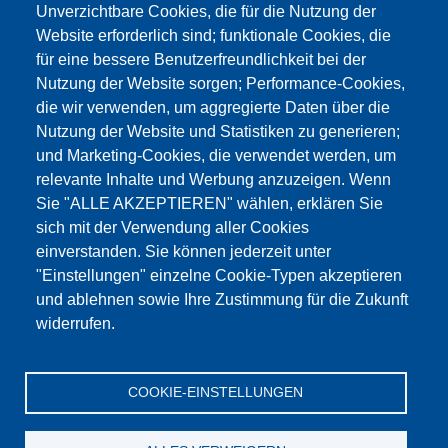
Unverzichtbare Cookies, die für die Nutzung der
Website erforderlich sind; funktionale Cookies, die
für eine bessere Benutzerfreundlichkeit bei der
Nutzung der Website sorgen; Performance-Cookies,
die wir verwenden, um aggregierte Daten über die
Dieser Inhalt ist blockiert, da die Google Maps
Nutzung der Website und Statistiken zu generieren;
Cookies nicht akzeptiert wurden.
und Marketing-Cookies, die verwendet werden, um
relevante Inhalte und Werbung anzuzeigen. Wenn
NUR DIE GOOGLE MAPS COOKIES
Sie "ALLE AKZEPTIEREN" wählen, erklären Sie
AKZEPTIEREN.
sich mit der Verwendung aller Cookies
einverstanden. Sie können jederzeit unter
Alle Cookies akzeptieren
"Einstellungen" einzelne Cookie-Typen akzeptieren
und ablehnen sowie Ihre Zustimmung für die Zukunft
widerrufen.
Products
Aktualności
O nas
Sprzedaż
Serwis
COOKIE-EINSTELLUNGEN
References
Jobs
Kontakt
Ochrona danych
Dane firmy
OWS
Katalog