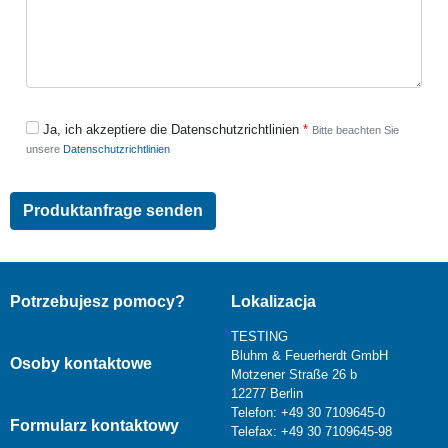
Ja, ich akzeptiere die Datenschutzrichtlinien
Bitte beachten Sie
unsere
Datenschutzrichtlinien
Potrzebujesz pomocy?
Lokalizacja
TESTING
Bluhm & Feuerherdt GmbH
Osoby kontaktowe
Motzener Straße 26 b
12277 Berlin
Telefon: +49 30 7109645-0
Formularz kontaktowy
Telefax: +49 30 7109645-98