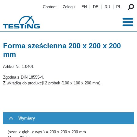
Przejdź do treści
Contact
Zaloguj
EN
DE
RU
PL
Forma sześcienna 200 x 200 x 200
mm
Artikel Nr.
1.0401
Zgodna z DIN 18555-4.
Z wkładką do produkcji 2 próbek (100 x 100 x 200 mm).
Wymiary
(szer. x głęb. x wys.) = 200 x 200 x 200 mm