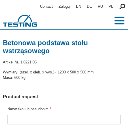
Przejdź do treści
Contact
Zaloguj
EN
DE
RU
PL
Betonowa podstawa stołu
wstrząsowego
Artikel Nr.
1.0221.05
Wymiary: (szer. x głęb. x wys.)= 1200 x 500 x 500 mm
Masa: 600 kg
Product request
Nazwisko lub pseudonim