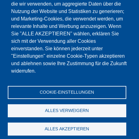
die wir verwenden, um aggregierte Daten über die
Dieser Inhalt ist blockiert, da die Google Maps
Nutzung der Website und Statistiken zu generieren;
Cookies nicht akzeptiert wurden.
und Marketing-Cookies, die verwendet werden, um
relevante Inhalte und Werbung anzuzeigen. Wenn
NUR DIE GOOGLE MAPS COOKIES
Sie "ALLE AKZEPTIEREN" wählen, erklären Sie
AKZEPTIEREN.
sich mit der Verwendung aller Cookies
einverstanden. Sie können jederzeit unter
Alle Cookies akzeptieren
"Einstellungen" einzelne Cookie-Typen akzeptieren
und ablehnen sowie Ihre Zustimmung für die Zukunft
widerrufen.
Products
Aktualności
O nas
Sprzedaż
Serwis
COOKIE-EINSTELLUNGEN
References
Jobs
Kontakt
Ochrona danych
Dane firmy
OWS
Katalog
ALLES VERWEIGERN
© Testing Bluhm & Feuerherdt GmbH
06.08.2026
ALLES AKZEPTIEREN
YouTube
-
Twitter
-
LinkedIn