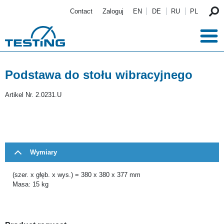
Przejdź do treści
Contact
Zaloguj
EN
DE
RU
PL
Podstawa do stołu wibracyjnego
Artikel Nr.
2.0231.U
Wymiary
(szer. x głęb. x wys.) = 380 x 380 x 377 mm
Masa: 15 kg