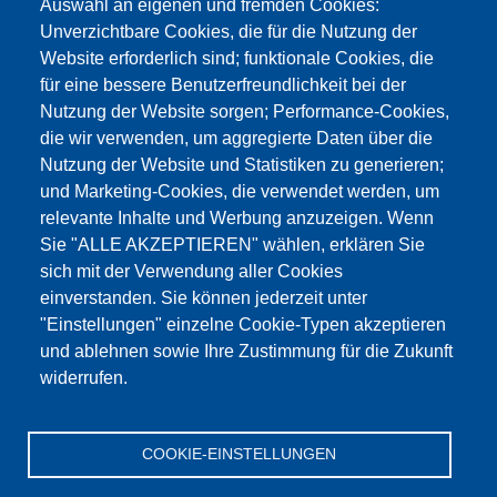
Auswahl an eigenen und fremden Cookies:
Unverzichtbare Cookies, die für die Nutzung der
Website erforderlich sind; funktionale Cookies, die
für eine bessere Benutzerfreundlichkeit bei der
Nutzung der Website sorgen; Performance-Cookies,
die wir verwenden, um aggregierte Daten über die
Dieser Inhalt ist blockiert, da die Google Maps
Nutzung der Website und Statistiken zu generieren;
Cookies nicht akzeptiert wurden.
und Marketing-Cookies, die verwendet werden, um
relevante Inhalte und Werbung anzuzeigen. Wenn
NUR DIE GOOGLE MAPS COOKIES
Sie "ALLE AKZEPTIEREN" wählen, erklären Sie
AKZEPTIEREN.
sich mit der Verwendung aller Cookies
einverstanden. Sie können jederzeit unter
Alle Cookies akzeptieren
"Einstellungen" einzelne Cookie-Typen akzeptieren
und ablehnen sowie Ihre Zustimmung für die Zukunft
widerrufen.
Products
Aktualności
O nas
Sprzedaż
Serwis
COOKIE-EINSTELLUNGEN
References
Jobs
Kontakt
Ochrona danych