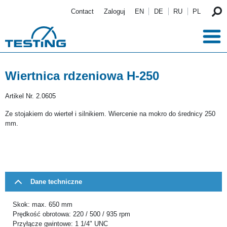
Przejdź do treści
Contact
Zaloguj
EN
DE
RU
PL
Wiertnica rdzeniowa H-250
Artikel Nr.
2.0605
Ze stojakiem do wierteł i silnikiem. Wiercenie na mokro do średnicy 250
mm.
Dane techniczne
Skok: max. 650 mm
Prędkość obrotowa: 220 / 500 / 935 rpm
Przyłącze gwintowe: 1 1/4" UNC