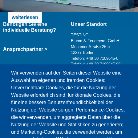
weiterlesen
Benötigen Sie eine
Unser Standort
individuelle Beratung?
TESTING
Bluhm & Feuerherdt GmbH
Motzener Straße 26 b
Ansprechpartner >
12277 Berlin
Telefon: +49 30 7109645-0
Telefax: +49 30 7109645-98
Kontaktformular >
Wir verwenden auf den Seiten dieser Website eine
info@testing.de
Auswahl an eigenen und fremden Cookies:
Unverzichtbare Cookies, die für die Nutzung der
Website erforderlich sind; funktionale Cookies, die
für eine bessere Benutzerfreundlichkeit bei der
Nutzung der Website sorgen; Performance-Cookies,
die wir verwenden, um aggregierte Daten über die
Dieser Inhalt ist blockiert, da die Google Maps
Nutzung der Website und Statistiken zu generieren;
Cookies nicht akzeptiert wurden.
und Marketing-Cookies, die verwendet werden, um