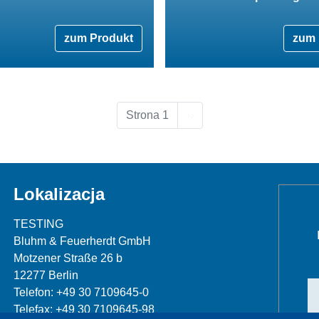
zum Produkt
zum 
Następna strona
Strona 1
››
Lokalizacja
TESTING
Bluhm & Feuerherdt GmbH
Motzener Straße 26 b
12277 Berlin
Telefon: +49 30 7109645-0
Telefax: +49 30 7109645-98