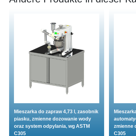
Mieszarka do zapraw 4,73 l, zasobnik
Mieszarka
piasku, zmienne dozowanie wody
automatyc
oraz system odpylania, wg ASTM
zmienne 
C305
C305