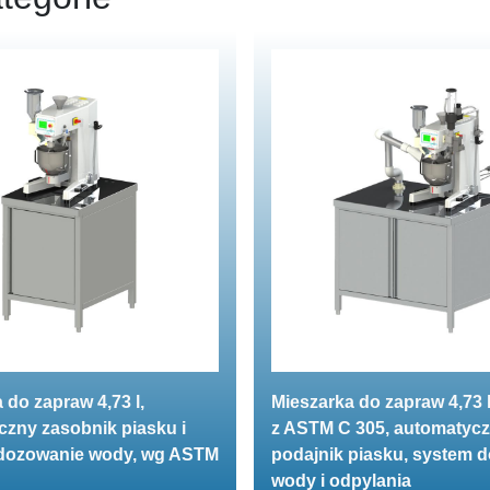
 do zapraw 4,73 l,
Mieszarka do zapraw 4,73 
zny zasobnik piasku i
z ASTM C 305, automatyc
dozowanie wody, wg ASTM
podajnik piasku, system 
wody i odpylania