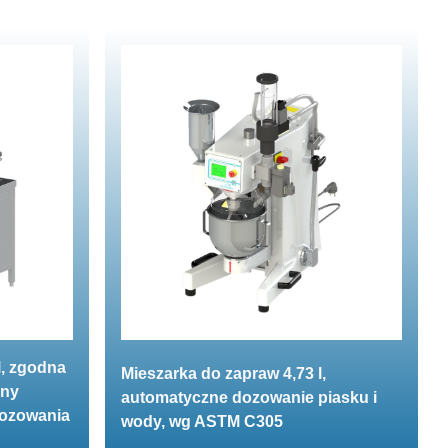
l, zgodna
Mieszarka do zapraw 4,73 l,
zny
automatyczne dozowanie piasku i
dozowania
wody, wg ASTM C305