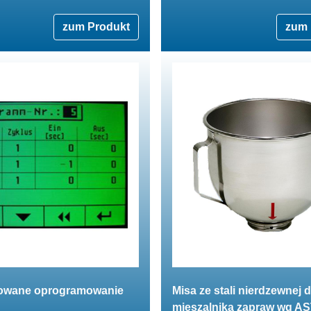
zum Produkt
zum 
owane oprogramowanie
Misa ze stali nierdzewnej 
mieszalnika zapraw wg A