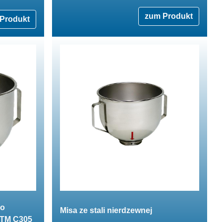
zum Produkt
Produkt
do
Misa ze stali nierdzewnej
STM C305