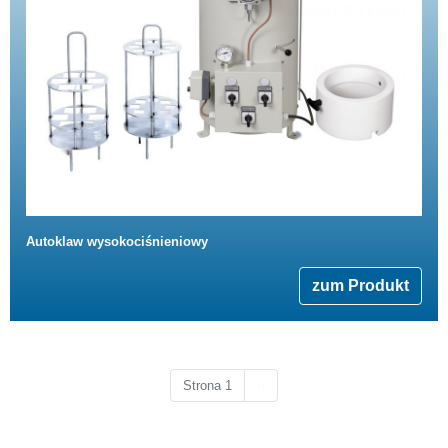
Autoklaw wysokociśnieniowy
zum Produkt
Następna strona
Strona 1
››