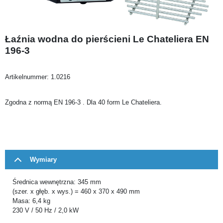
Łaźnia wodna do pierścieni Le Chateliera EN
196-3
Artikelnummer:
1.0216
Zgodna z normą EN 196-3 . Dla 40 form Le Chateliera.
Wymiary
Średnica wewnętrzna: 345 mm
(szer. x głęb. x wys.) = 460 x 370 x 490 mm
Masa: 6,4 kg
230 V / 50 Hz / 2,0 kW