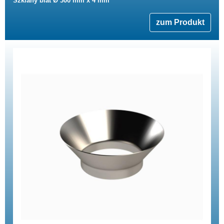
Szklany blat Ø 300 mm x 4 mm
zum Produkt