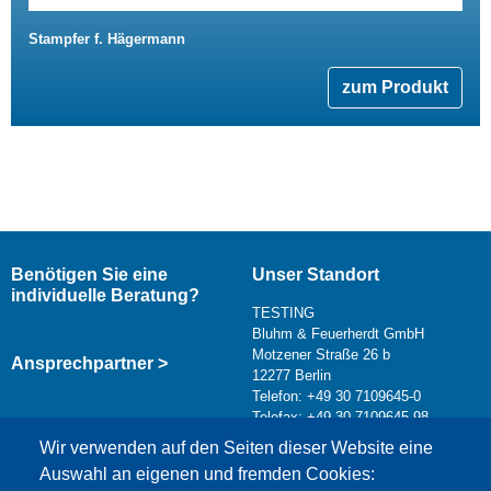
Stampfer f. Hägermann
zum Produkt
Benötigen Sie eine
Unser Standort
individuelle Beratung?
TESTING
Bluhm & Feuerherdt GmbH
Motzener Straße 26 b
Ansprechpartner >
12277 Berlin
Telefon: +49 30 7109645-0
Telefax: +49 30 7109645-98
Kontaktformular >
Wir verwenden auf den Seiten dieser Website eine
info@testing.de
Auswahl an eigenen und fremden Cookies: