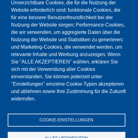
Unverzichtbare Cookies, die für die Nutzung der
Website erforderlich sind; funktionale Cookies, die
für eine bessere Benutzerfreundlichkeit bei der
Nutzung der Website sorgen; Performance-Cookies,
die wir verwenden, um aggregierte Daten über die
Dieser Inhalt ist blockiert, da die Google Maps
Nutzung der Website und Statistiken zu generieren;
Cookies nicht akzeptiert wurden.
und Marketing-Cookies, die verwendet werden, um
relevante Inhalte und Werbung anzuzeigen. Wenn
NUR DIE GOOGLE MAPS COOKIES
Sie "ALLE AKZEPTIEREN" wählen, erklären Sie
AKZEPTIEREN.
sich mit der Verwendung aller Cookies
einverstanden. Sie können jederzeit unter
Alle Cookies akzeptieren
"Einstellungen" einzelne Cookie-Typen akzeptieren
und ablehnen sowie Ihre Zustimmung für die Zukunft
widerrufen.
Produkte
Aktuelles
Über uns
Vertrieb
Service
COOKIE-EINSTELLUNGEN
Referenzen
Jobs
Kontakt
Datenschutz
Impressum
AGB
Katalog