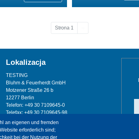
Następna strona
Strona 1
››
Lokalizacja
TESTING
Bluhm & Feuerherdt GmbH
Motzener Straße 26 b
12277 Berlin
Telefon: +49 30 7109645-0
Telefax: +49 30 7109645-98
hl an eigenen und fremden
info@testing.de
Website erforderlich sind;
chkeit bei der Nutzung der