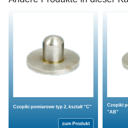
Czopiki p
Czopiki pomiarowe typ 2, kształt "C"
"AB"
zum Produkt