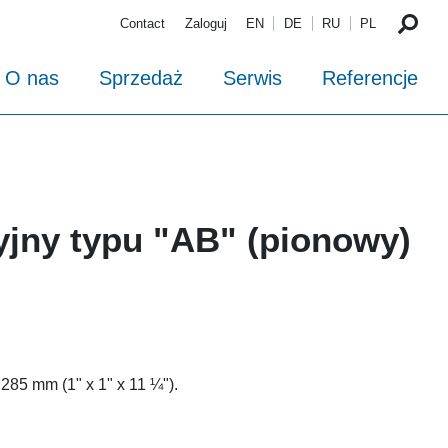
Contact
Zaloguj
EN
DE
RU
PL
O nas
Sprzedaż
Serwis
Referencje
yjny typu "AB" (pionowy)
285 mm (1" x 1" x 11 ¼").