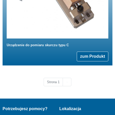
Urządzenie do pomiaru skurczu typu C
zum Produkt
Następna strona
Strona 1
››
Potrzebujesz pomocy?
Lokalizacja