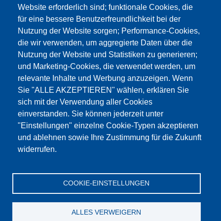
Website erforderlich sind; funktionale Cookies, die
für eine bessere Benutzerfreundlichkeit bei der
Nutzung der Website sorgen; Performance-Cookies,
die wir verwenden, um aggregierte Daten über die
Dieser Inhalt ist blockiert, da die Google Maps
Nutzung der Website und Statistiken zu generieren;
Cookies nicht akzeptiert wurden.
und Marketing-Cookies, die verwendet werden, um
relevante Inhalte und Werbung anzuzeigen. Wenn
NUR DIE GOOGLE MAPS COOKIES
Sie "ALLE AKZEPTIEREN" wählen, erklären Sie
AKZEPTIEREN.
sich mit der Verwendung aller Cookies
einverstanden. Sie können jederzeit unter
Alle Cookies akzeptieren
"Einstellungen" einzelne Cookie-Typen akzeptieren
und ablehnen sowie Ihre Zustimmung für die Zukunft
widerrufen.
Products
Aktualności
O nas
Sprzedaż
Serwis
COOKIE-EINSTELLUNGEN
References
Jobs
Kontakt
Ochrona danych
Dane firmy
OWS
Katalog
ALLES VERWEIGERN