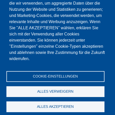
die wir verwenden, um aggregierte Daten über die
Dieser Inhalt ist blockiert, da die Google Maps
Nutzung der Website und Statistiken zu generieren;
Cookies nicht akzeptiert wurden.
und Marketing-Cookies, die verwendet werden, um
relevante Inhalte und Werbung anzuzeigen. Wenn
NUR DIE GOOGLE MAPS COOKIES
Sie "ALLE AKZEPTIEREN" wählen, erklären Sie
AKZEPTIEREN.
sich mit der Verwendung aller Cookies
einverstanden. Sie können jederzeit unter
Alle Cookies akzeptieren
"Einstellungen" einzelne Cookie-Typen akzeptieren
und ablehnen sowie Ihre Zustimmung für die Zukunft
widerrufen.
Produkte
Aktuelles
Über uns
Vertrieb
Service
COOKIE-EINSTELLUNGEN
Referenzen
Jobs
Kontakt
Datenschutz
Impressum
AGB
Katalog
ALLES VERWEIGERN
© Testing Bluhm & Feuerherdt GmbH
08.08.2026
ALLES AKZEPTIEREN
YouTube
-
Twitter
-
LinkedIn