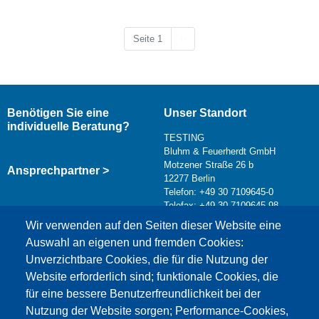
Nächste Seite
Seite 1
››
Benötigen Sie eine
Unser Standort
individuelle Beratung?
TESTING
Bluhm & Feuerherdt GmbH
Motzener Straße 26 b
Ansprechpartner >
12277 Berlin
Telefon: +49 30 7109645-0
Telefax: +49 30 7109645-98
Kontaktformular >
Wir verwenden auf den Seiten dieser Website eine
info@testing.de
Auswahl an eigenen und fremden Cookies:
Unverzichtbare Cookies, die für die Nutzung der
Website erforderlich sind; funktionale Cookies, die
für eine bessere Benutzerfreundlichkeit bei der
Nutzung der Website sorgen; Performance-Cookies,