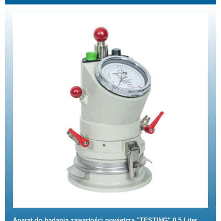
Aparat do badania zawartości powietrza "TESTING" 0,5 Liter