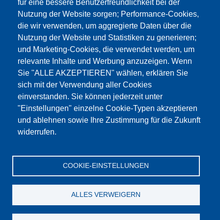
für eine bessere Benutzerfreundlichkeit bei der
Nutzung der Website sorgen; Performance-Cookies,
die wir verwenden, um aggregierte Daten über die
Dieser Inhalt ist blockiert, da die Google Maps
Nutzung der Website und Statistiken zu generieren;
Cookies nicht akzeptiert wurden.
und Marketing-Cookies, die verwendet werden, um
relevante Inhalte und Werbung anzuzeigen. Wenn
NUR DIE GOOGLE MAPS COOKIES
Sie "ALLE AKZEPTIEREN" wählen, erklären Sie
AKZEPTIEREN.
sich mit der Verwendung aller Cookies
einverstanden. Sie können jederzeit unter
Alle Cookies akzeptieren
"Einstellungen" einzelne Cookie-Typen akzeptieren
und ablehnen sowie Ihre Zustimmung für die Zukunft
widerrufen.
Products
Aktualności
O nas
Sprzedaż
Serwis
COOKIE-EINSTELLUNGEN
References
Jobs
Kontakt
Ochrona danych
Dane firmy
OWS
Katalog
ALLES VERWEIGERN
© Testing Bluhm & Feuerherdt GmbH
07.08.2026