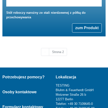
Stół roboczy narożny ze stali nierdzewnej z półką do
przechowywania
zum Produkt
Poprzednia strona
‹‹
Strona 2
Potrzebujesz pomocy?
Lokalizacja
TESTING
Bluhm & Feuerherdt GmbH
Osoby kontaktowe
Motzener Straße 26 b
12277 Berlin
Telefon: +49 30 7109645-0
Formularz kontaktowy