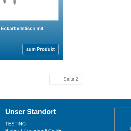
-Eckarbeitstisch mit
zum Produkt
Vorherige Seite
‹‹
Seite 2
Unser Standort
TESTING
Bluhm & Feuerherdt GmbH