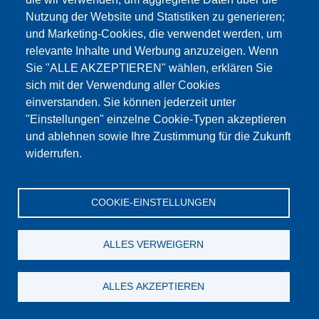
Nutzung der Website und Statistiken zu generieren;
und Marketing-Cookies, die verwendet werden, um
relevante Inhalte und Werbung anzuzeigen. Wenn
Następna strona
Strona 1
››
Sie "ALLE AKZEPTIEREN" wählen, erklären Sie
sich mit der Verwendung aller Cookies
einverstanden. Sie können jederzeit unter
"Einstellungen" einzelne Cookie-Typen akzeptieren
Potrzebujesz pomocy?
Lokalizacja
und ablehnen sowie Ihre Zustimmung für die Zukunft
widerrufen.
TESTING
Bluhm & Feuerherdt GmbH
Osoby kontaktowe
Motzener Straße 26 b
12277 Berlin
COOKIE-EINSTELLUNGEN
Telefon: +49 30 7109645-0
Formularz kontaktowy
Telefax: +49 30 7109645-98
ALLES VERWEIGERN
info@testing.de
ALLES AKZEPTIEREN