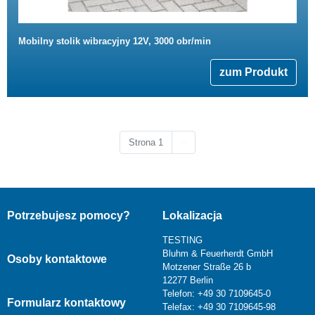
Mobilny stolik wibracyjny 12V, 3000 obr/min
zum Produkt
Następna strona
Strona 1
››
Potrzebujesz pomocy?
Lokalizacja
TESTING
Bluhm & Feuerherdt GmbH
Osoby kontaktowe
Motzener Straße 26 b
12277 Berlin
Telefon: +49 30 7109645-0
Formularz kontaktowy
Telefax: +49 30 7109645-98