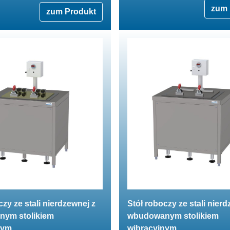
zum 
zum Produkt
czy ze stali nierdzewnej z
Stół roboczy ze stali nierd
ym stolikiem
wbudowanym stolikiem
nym
wibracyjnym