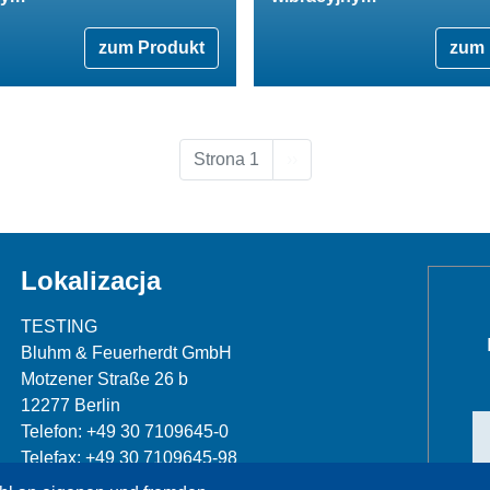
zum Produkt
zum 
Następna strona
Strona 1
››
Lokalizacja
TESTING
Bluhm & Feuerherdt GmbH
Motzener Straße 26 b
12277 Berlin
Telefon: +49 30 7109645-0
Telefax: +49 30 7109645-98