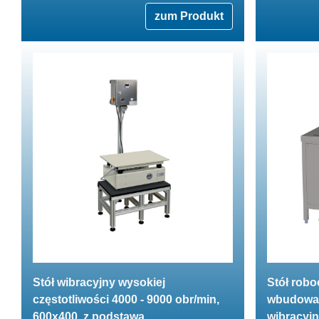
zum Produkt
Stół wibracyjny wysokiej
Stół robo
częstotliwości 4000 - 9000 obr/min,
wbudowan
600x400, z podstawą
wibracyj