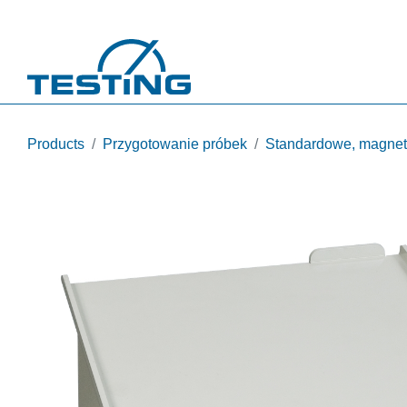
Przejdź do treści
Products
Przygotowanie próbek
Standardowe, magnety