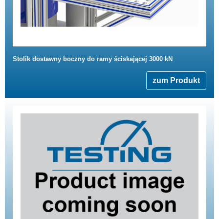
Stolik dostawny boczny do ramy ściskającej 3000 kN
zum Produkt