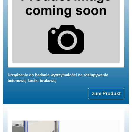
Urządzenie do badania wytrzymałości na rozłupywanie
betonowej kostki brukowej
zum Produkt