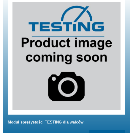
Moduł sprężystości TESTING dla walców