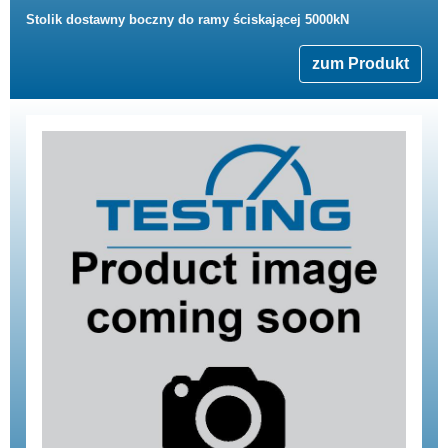
Stolik dostawny boczny do ramy ściskającej 5000kN
zum Produkt