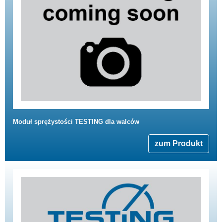
Moduł sprężystości TESTING dla walców
zum Produkt