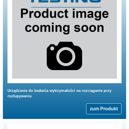
Urządzenie do badania wytrzymałości na rozciąganie przy
rozłupywaniu
zum Produkt