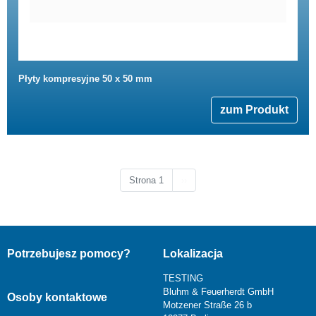
Płyty kompresyjne 50 x 50 mm
zum Produkt
Następna strona
Strona 1
››
Potrzebujesz pomocy?
Lokalizacja
TESTING
Bluhm & Feuerherdt GmbH
Osoby kontaktowe
Motzener Straße 26 b