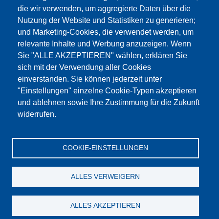
die wir verwenden, um aggregierte Daten über die
Dieser Inhalt ist blockiert, da die Google Maps
Nutzung der Website und Statistiken zu generieren;
Cookies nicht akzeptiert wurden.
und Marketing-Cookies, die verwendet werden, um
relevante Inhalte und Werbung anzuzeigen. Wenn
NUR DIE GOOGLE MAPS COOKIES
Sie "ALLE AKZEPTIEREN" wählen, erklären Sie
AKZEPTIEREN.
sich mit der Verwendung aller Cookies
einverstanden. Sie können jederzeit unter
Alle Cookies akzeptieren
"Einstellungen" einzelne Cookie-Typen akzeptieren
und ablehnen sowie Ihre Zustimmung für die Zukunft
widerrufen.
Products
Aktualności
O nas
Sprzedaż
Serwis
COOKIE-EINSTELLUNGEN
References
Jobs
Kontakt
Ochrona danych
Dane firmy
OWS
Katalog
ALLES VERWEIGERN
© Testing Bluhm & Feuerherdt GmbH
07.08.2026
ALLES AKZEPTIEREN
YouTube
-
Twitter
-
LinkedIn