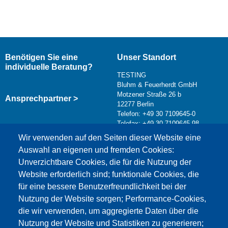
Benötigen Sie eine
Unser Standort
individuelle Beratung?
TESTING
Bluhm & Feuerherdt GmbH
Motzener Straße 26 b
Ansprechpartner >
12277 Berlin
Telefon: +49 30 7109645-0
Telefax: +49 30 7109645-98
Kontaktformular >
Wir verwenden auf den Seiten dieser Website eine
info@testing.de
Auswahl an eigenen und fremden Cookies:
Unverzichtbare Cookies, die für die Nutzung der
Website erforderlich sind; funktionale Cookies, die
für eine bessere Benutzerfreundlichkeit bei der
Nutzung der Website sorgen; Performance-Cookies,
die wir verwenden, um aggregierte Daten über die
Dieser Inhalt ist blockiert, da die Google Maps
Nutzung der Website und Statistiken zu generieren;