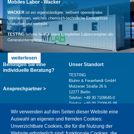
Mobiles Labor - Wacker
WACKER
ist ein eigenständiges, weltweit operierendes
Unternehmen, welches chemisch-technische Erzeugnisse
produziert und vertreibt.
TESTING
lieferte hierfür einen kompletten Laborcontainer als
Generalunternehmer.
weiterlesen
Benötigen Sie eine
Unser Standort
individuelle Beratung?
TESTING
Bluhm & Feuerherdt GmbH
Motzener Straße 26 b
Ansprechpartner >
12277 Berlin
Telefon: +49 30 7109645-0
Telefax: +49 30 7109645-98
Kontaktformular >
Wir verwenden auf den Seiten dieser Website eine
info@testing.de
Auswahl an eigenen und fremden Cookies:
Unverzichtbare Cookies, die für die Nutzung der
Website erforderlich sind; funktionale Cookies, die