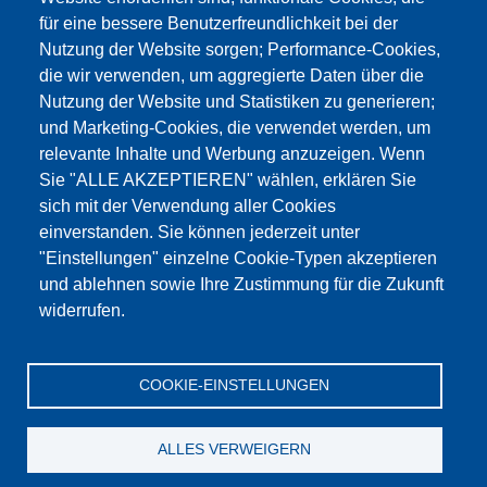
für eine bessere Benutzerfreundlichkeit bei der
Nutzung der Website sorgen; Performance-Cookies,
die wir verwenden, um aggregierte Daten über die
Dieser Inhalt ist blockiert, da die Google Maps
Nutzung der Website und Statistiken zu generieren;
Cookies nicht akzeptiert wurden.
und Marketing-Cookies, die verwendet werden, um
relevante Inhalte und Werbung anzuzeigen. Wenn
NUR DIE GOOGLE MAPS COOKIES
Sie "ALLE AKZEPTIEREN" wählen, erklären Sie
AKZEPTIEREN.
sich mit der Verwendung aller Cookies
einverstanden. Sie können jederzeit unter
Alle Cookies akzeptieren
"Einstellungen" einzelne Cookie-Typen akzeptieren
und ablehnen sowie Ihre Zustimmung für die Zukunft
widerrufen.
Produkte
Aktuelles
Über uns
Vertrieb
Service
COOKIE-EINSTELLUNGEN
Referenzen
Jobs
Kontakt
Datenschutz
Impressum
AGB
Katalog
ALLES VERWEIGERN