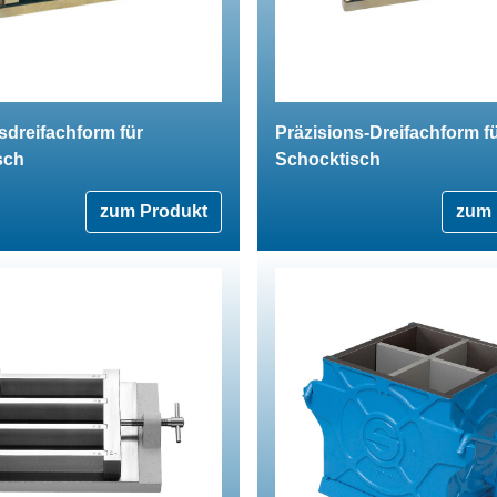
sdreifachform für
Präzisions-Dreifachform f
sch
Schocktisch
zum Produkt
zum 