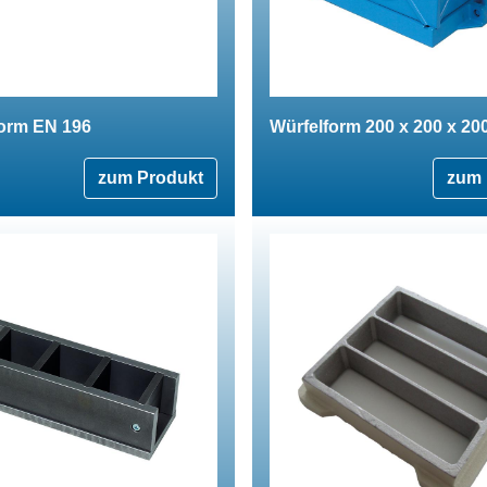
form EN 196
Würfelform 200 x 200 x 2
zum Produkt
zum 