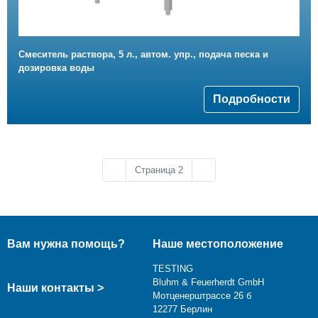
Смеситель раствора, 5 л., автом. упр., подача песка и
дозировка воды
Подробности
Предыдущая страница
Следующая страница
‹‹
Страница 2
››
Вам нужна помощь?
Наше местоположение
TESTING
Bluhm & Feuerherdt GmbH
Наши контакты >
Мотценерштрассе 26 б
12277 Берлин