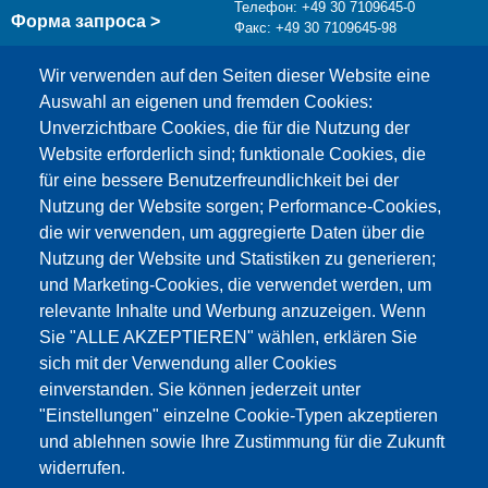
Телефон: +49 30 7109645-0
Форма запроса >
Факс: +49 30 7109645-98
info@testing.de
Wir verwenden auf den Seiten dieser Website eine
Auswahl an eigenen und fremden Cookies:
Unverzichtbare Cookies, die für die Nutzung der
Website erforderlich sind; funktionale Cookies, die
für eine bessere Benutzerfreundlichkeit bei der
Nutzung der Website sorgen; Performance-Cookies,
die wir verwenden, um aggregierte Daten über die
Этот материал заблокирован, потому что
Nutzung der Website und Statistiken zu generieren;
файлы cookie Google Maps не были приняты.
und Marketing-Cookies, die verwendet werden, um
relevante Inhalte und Werbung anzuzeigen. Wenn
НЕОБХОДИМО ПРИНЯТЬ ТОЛЬКО
Sie "ALLE AKZEPTIEREN" wählen, erklären Sie
ФАЙЛЫ COOKIE GOOGLE MAPS.
sich mit der Verwendung aller Cookies
einverstanden. Sie können jederzeit unter
Alle Cookies akzeptieren
"Einstellungen" einzelne Cookie-Typen akzeptieren
und ablehnen sowie Ihre Zustimmung für die Zukunft
widerrufen.