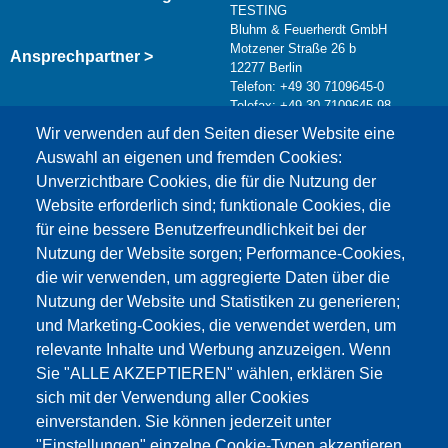
TESTING
Bluhm & Feuerherdt GmbH
Motzener Straße 26 b
Ansprechpartner >
12277 Berlin
Telefon: +49 30 7109645-0
Telefax: +49 30 7109645-98
Kontaktformular >
Wir verwenden auf den Seiten dieser Website eine
info@testing.de
Auswahl an eigenen und fremden Cookies:
Unverzichtbare Cookies, die für die Nutzung der
Website erforderlich sind; funktionale Cookies, die
für eine bessere Benutzerfreundlichkeit bei der
Nutzung der Website sorgen; Performance-Cookies,
die wir verwenden, um aggregierte Daten über die
Dieser Inhalt ist blockiert, da die Google Maps
Nutzung der Website und Statistiken zu generieren;
Cookies nicht akzeptiert wurden.
und Marketing-Cookies, die verwendet werden, um
relevante Inhalte und Werbung anzuzeigen. Wenn
NUR DIE GOOGLE MAPS COOKIES
Sie "ALLE AKZEPTIEREN" wählen, erklären Sie
AKZEPTIEREN.
sich mit der Verwendung aller Cookies
einverstanden. Sie können jederzeit unter
Alle Cookies akzeptieren
"Einstellungen" einzelne Cookie-Typen akzeptieren