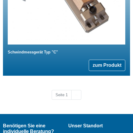
Schwindmessgerät Typ "C"
zum Produkt
Nächste Seite
Seite 1
››
Benötigen Sie eine
Unser Standort
individuelle Beratung?