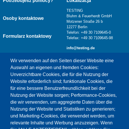
Potrzebujesz pomocy?
Lokalizacja
TESTING
Bluhm & Feuerherdt GmbH
Osoby kontaktowe
Motzener Straße 26 b
12277 Berlin
Telefon: +49 30 7109645-0
Formularz kontaktowy
Telefax: +49 30 7109645-98
info@testing.de
Wir verwenden auf den Seiten dieser Website eine
Auswahl an eigenen und fremden Cookies:
Unverzichtbare Cookies, die für die Nutzung der
Website erforderlich sind; funktionale Cookies, die
für eine bessere Benutzerfreundlichkeit bei der
Nutzung der Website sorgen; Performance-Cookies,
die wir verwenden, um aggregierte Daten über die
Dieser Inhalt ist blockiert, da die Google Maps
Nutzung der Website und Statistiken zu generieren;
Cookies nicht akzeptiert wurden.
und Marketing-Cookies, die verwendet werden, um
relevante Inhalte und Werbung anzuzeigen. Wenn
NUR DIE GOOGLE MAPS COOKIES