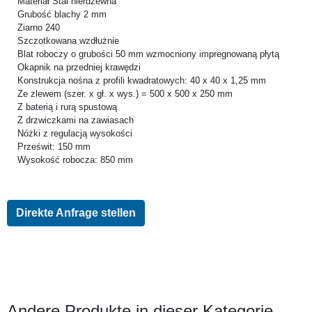
Materiał Stal nierdzewna
Grubość blachy 2 mm
Ziarno 240
Szczotkowana wzdłużnie
Blat roboczy o grubości 50 mm wzmocniony impregnowaną płytą
Okapnik na przedniej krawędzi
Konstrukcja nośna z profili kwadratowych: 40 x 40 x 1,25 mm
Ze zlewem (szer. x gł. x wys.) = 500 x 500 x 250 mm
Z baterią i rurą spustową
Z drzwiczkami na zawiasach
Nóżki z regulacją wysokości
Prześwit: 150 mm
Wysokość robocza: 850 mm
Direkte Anfrage stellen
Andere Produkte in dieser Kategorie