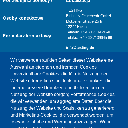
Potrzebujesz pomocy?
Lokalizacja
TESTING
Bluhm & Feuerherdt GmbH
Osoby kontaktowe
Motzener Straße 26 b
12277 Berlin
Telefon: +49 30 7109645-0
Formularz kontaktowy
Telefax: +49 30 7109645-98
info@testing.de
Wir verwenden auf den Seiten dieser Website eine
Auswahl an eigenen und fremden Cookies:
Unverzichtbare Cookies, die für die Nutzung der
Website erforderlich sind; funktionale Cookies, die
für eine bessere Benutzerfreundlichkeit bei der
Nutzung der Website sorgen; Performance-Cookies,
die wir verwenden, um aggregierte Daten über die
Dieser Inhalt ist blockiert, da die Google Maps
Nutzung der Website und Statistiken zu generieren;
Cookies nicht akzeptiert wurden.
und Marketing-Cookies, die verwendet werden, um
relevante Inhalte und Werbung anzuzeigen. Wenn
NUR DIE GOOGLE MAPS COOKIES