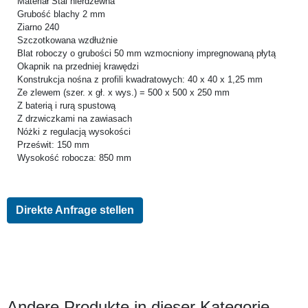
Materiał Stal nierdzewna
Grubość blachy 2 mm
Ziarno 240
Szczotkowana wzdłużnie
Blat roboczy o grubości 50 mm wzmocniony impregnowaną płytą
Okapnik na przedniej krawędzi
Konstrukcja nośna z profili kwadratowych: 40 x 40 x 1,25 mm
Ze zlewem (szer. x gł. x wys.) = 500 x 500 x 250 mm
Z baterią i rurą spustową
Z drzwiczkami na zawiasach
Nóżki z regulacją wysokości
Prześwit: 150 mm
Wysokość robocza: 850 mm
Direkte Anfrage stellen
Andere Produkte in dieser Kategorie