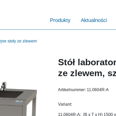
Produkty
Aktualności
yjne stoły ze zlewem
Stół laborato
ze zlewem, s
Artikelnummer:
11.0604R-A
Variant:
11.0604R-A: (B x T x H) 1500 