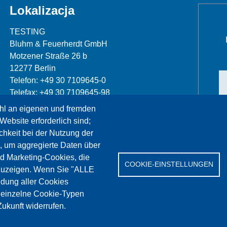
Lokalizacja
TESTING
Bluhm & Feuerherdt GmbH
Motzener Straße 26 b
12277 Berlin
Telefon: +49 30 7109645-0
Telefax: +49 30 7109645-98
hl an eigenen und fremden
info@testing.de
Website erforderlich sind;
chkeit bei der Nutzung der
, um aggregierte Daten über
nd Marketing-Cookies, die
COOKIE-EINSTELLUNGEN
zuzeigen. Wenn Sie "ALLE
dung aller Cookies
erwis
References
Jobs
Kontakt
Ochrona da
" einzelne Cookie-Typen
ukunft widerrufen.