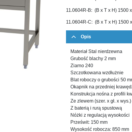
11.0604R-B: (B x T x H) 1500 
11.0604R-C: (B x T x H) 1500 
Opis
Materiał Stal nierdzewna
Grubość blachy 2 mm
Ziarno 240
Szczotkowana wzdłużnie
Blat roboczy o grubości 50
Okapnik na przedniej krawęd
Konstrukcja nośna z profili 
Ze zlewem (szer. x gł. x wys.
Z baterią i rurą spustową
Nóżki z regulacją wysokości
Prześwit: 150 mm
Wysokość robocza: 850 mm