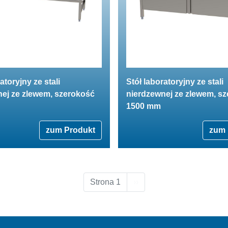
atoryjny ze stali
Stół laboratoryjny ze stali
ej ze zlewem, szerokość
nierdzewnej ze zlewem, s
1500 mm
zum Produkt
zum 
Następna strona
Strona 1
››