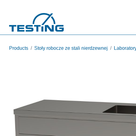
Przejdź do treści
Products
Stoły robocze ze stali nierdzewnej
Laborator