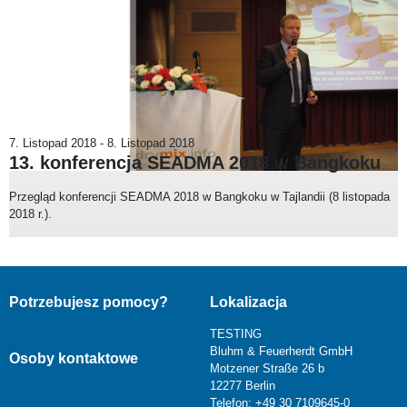
7. Listopad 2018
-
8. Listopad 2018
13. konferencja SEADMA 2018 w Bangkoku
Przegląd konferencji SEADMA 2018 w Bangkoku w Tajlandii (8 listopada
2018 r.).
Potrzebujesz pomocy?
Lokalizacja
TESTING
Bluhm & Feuerherdt GmbH
Osoby kontaktowe
Motzener Straße 26 b
12277 Berlin
Telefon: +49 30 7109645-0