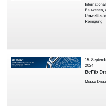
Internationa
Bauwesen, 
Umwelttechn
Reinigung,
15. Septemb
2024
BeFib Dr
Messe Dres