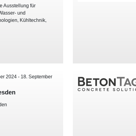
le Ausstellung für
Wasser- und
ologien, Kühltechnik,
er 2024
-
18. September
esden
den