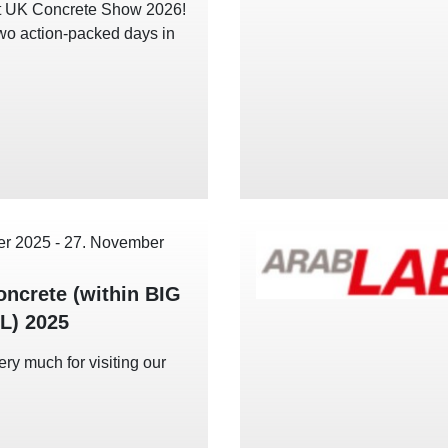
t UK Concrete Show 2026!
wo action-packed days in
.
er 2025
-
27. November
oncrete (within BIG
L) 2025
ry much for visiting our