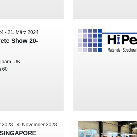
24
-
21. März 2024
ete Show 20-
gham, UK
h 60
r 2023
-
4. November 2023
 SINGAPORE