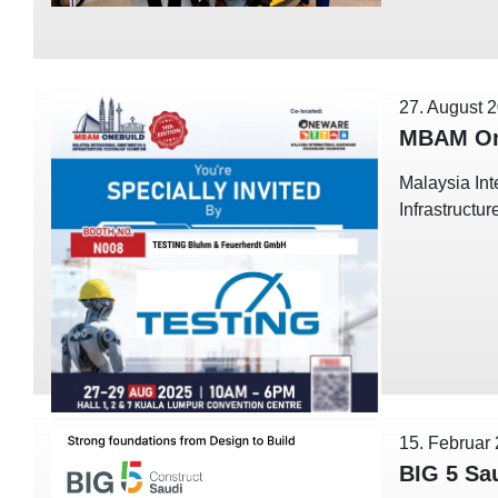
27. August 
MBAM On
Malaysia Int
Infrastructu
15. Februar
BIG 5 Sa