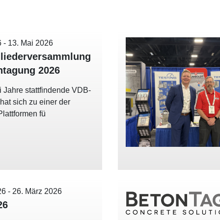
6
-
13. Mai 2026
liederversammlung
htagung 2026
i Jahre stattfindende VDB-
at sich zu einer der
Plattformen fü
26
-
26. März 2026
26