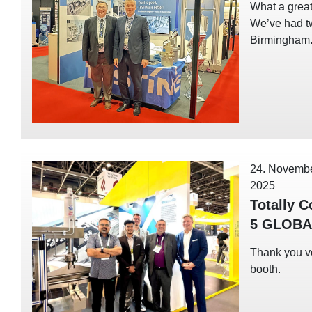
What a grea
We’ve had t
Birmingham
24. Novemb
2025
Totally C
5 GLOBA
Thank you ve
booth.