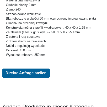
Materiał Stal nierdzewna
Grubość blachy 2 mm
Ziarno 240
Szczotkowana wzdłużnie
Blat roboczy o grubości 50 mm wzmocniony impregnowaną płytą
Okapnik na przedniej krawędzi
Konstrukcja nośna z profili kwadratowych: 40 x 40 x 1,25 mm
Ze zlewem (szer. x gł. x wys.) = 500 x 500 x 250 mm
Z baterią i rurą spustową
Z drzwiczkami na zawiasach
Nóżki z regulacją wysokości
Prześwit: 150 mm
Wysokość robocza: 850 mm
Direkte Anfrage stellen
Andere Produkte in dieser Kategorie