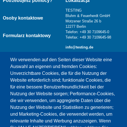
Potrzebujesz pomocy?
Lokalizacja
TESTING
Bluhm & Feuerherdt GmbH
Osoby kontaktowe
Motzener Straße 26 b
12277 Berlin
Telefon: +49 30 7109645-0
Formularz kontaktowy
Telefax: +49 30 7109645-98
info@testing.de
Wir verwenden auf den Seiten dieser Website eine
Auswahl an eigenen und fremden Cookies:
Unverzichtbare Cookies, die für die Nutzung der
Website erforderlich sind; funktionale Cookies, die
für eine bessere Benutzerfreundlichkeit bei der
Nutzung der Website sorgen; Performance-Cookies,
die wir verwenden, um aggregierte Daten über die
Dieser Inhalt ist blockiert, da die Google Maps
Nutzung der Website und Statistiken zu generieren;
Cookies nicht akzeptiert wurden.
und Marketing-Cookies, die verwendet werden, um
relevante Inhalte und Werbung anzuzeigen. Wenn
NUR DIE GOOGLE MAPS COOKIES