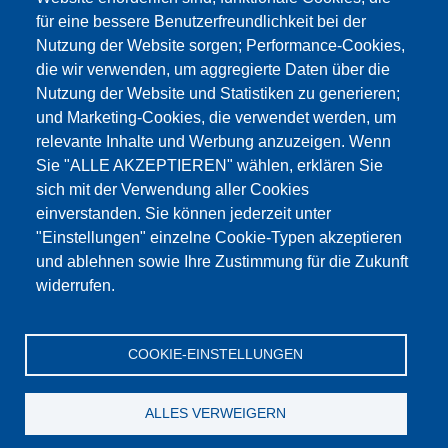
für eine bessere Benutzerfreundlichkeit bei der
Nutzung der Website sorgen; Performance-Cookies,
die wir verwenden, um aggregierte Daten über die
Dieser Inhalt ist blockiert, da die Google Maps
Nutzung der Website und Statistiken zu generieren;
Cookies nicht akzeptiert wurden.
und Marketing-Cookies, die verwendet werden, um
relevante Inhalte und Werbung anzuzeigen. Wenn
NUR DIE GOOGLE MAPS COOKIES
Sie "ALLE AKZEPTIEREN" wählen, erklären Sie
AKZEPTIEREN.
sich mit der Verwendung aller Cookies
einverstanden. Sie können jederzeit unter
Alle Cookies akzeptieren
"Einstellungen" einzelne Cookie-Typen akzeptieren
und ablehnen sowie Ihre Zustimmung für die Zukunft
widerrufen.
Produkte
Aktuelles
Über uns
Vertrieb
Service
COOKIE-EINSTELLUNGEN
Referenzen
Jobs
Kontakt
Datenschutz
Impressum
AGB
Katalog
ALLES VERWEIGERN