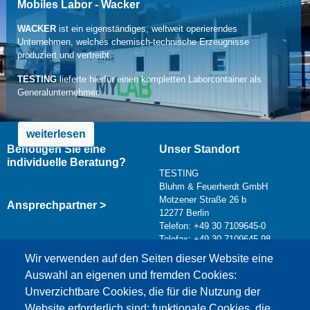
Mobiles Labor - Wacker
WACKER
ist ein eigenständiges, weltweit operierendes
Unternehmen, welches chemisch-technische Erzeugnisse
produziert und vertreibt.
TESTING
lieferte hierfür einen kompletten Laborcontainer als
Generalunternehmer.
weiterlesen
Benötigen Sie eine
Unser Standort
individuelle Beratung?
TESTING
Bluhm & Feuerherdt GmbH
Motzener Straße 26 b
Ansprechpartner >
12277 Berlin
Telefon: +49 30 7109645-0
Telefax: +49 30 7109645-98
Kontaktformular >
Wir verwenden auf den Seiten dieser Website eine
info@testing.de
Auswahl an eigenen und fremden Cookies:
Unverzichtbare Cookies, die für die Nutzung der
Website erforderlich sind; funktionale Cookies, die