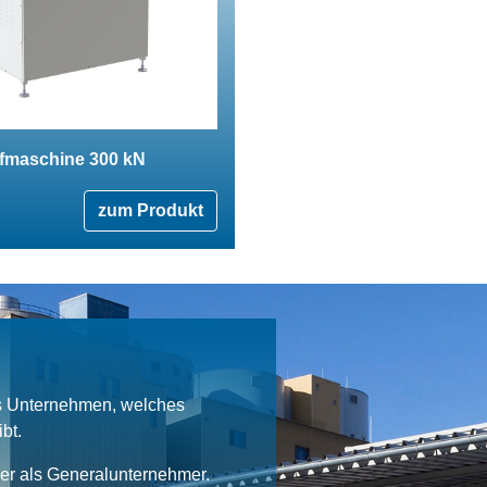
fmaschine 300 kN
zum Produkt
es Unternehmen, welches
bt.
ner als Generalunternehmer.