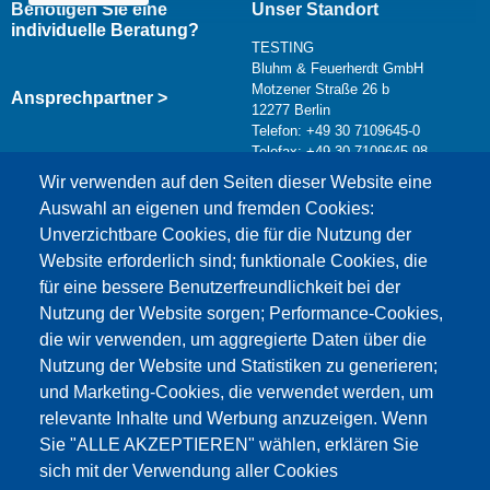
Benötigen Sie eine
Unser Standort
individuelle Beratung?
TESTING
Bluhm & Feuerherdt GmbH
Motzener Straße 26 b
Ansprechpartner >
12277 Berlin
Telefon: +49 30 7109645-0
Telefax: +49 30 7109645-98
Kontaktformular >
Wir verwenden auf den Seiten dieser Website eine
info@testing.de
Auswahl an eigenen und fremden Cookies:
Unverzichtbare Cookies, die für die Nutzung der
Website erforderlich sind; funktionale Cookies, die
für eine bessere Benutzerfreundlichkeit bei der
Nutzung der Website sorgen; Performance-Cookies,
die wir verwenden, um aggregierte Daten über die
Dieser Inhalt ist blockiert, da die Google Maps
Nutzung der Website und Statistiken zu generieren;
Cookies nicht akzeptiert wurden.
und Marketing-Cookies, die verwendet werden, um
relevante Inhalte und Werbung anzuzeigen. Wenn
NUR DIE GOOGLE MAPS COOKIES
Sie "ALLE AKZEPTIEREN" wählen, erklären Sie
AKZEPTIEREN.
sich mit der Verwendung aller Cookies