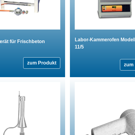
Labor-Kammerofen Model
rät für Frischbeton
11/5
zum Produkt
zum 