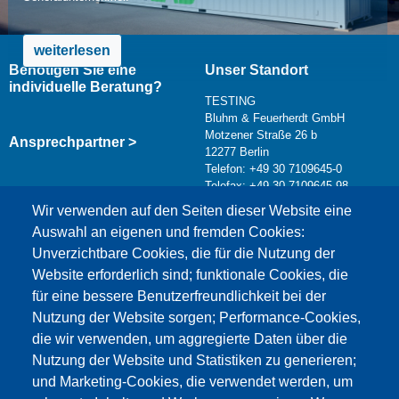
weiterlesen
Benötigen Sie eine
Unser Standort
individuelle Beratung?
TESTING
Bluhm & Feuerherdt GmbH
Motzener Straße 26 b
Ansprechpartner >
12277 Berlin
Telefon: +49 30 7109645-0
Telefax: +49 30 7109645-98
Kontaktformular >
Wir verwenden auf den Seiten dieser Website eine
info@testing.de
Auswahl an eigenen und fremden Cookies:
Unverzichtbare Cookies, die für die Nutzung der
Website erforderlich sind; funktionale Cookies, die
für eine bessere Benutzerfreundlichkeit bei der
Nutzung der Website sorgen; Performance-Cookies,
die wir verwenden, um aggregierte Daten über die
Dieser Inhalt ist blockiert, da die Google Maps
Nutzung der Website und Statistiken zu generieren;
Cookies nicht akzeptiert wurden.
und Marketing-Cookies, die verwendet werden, um